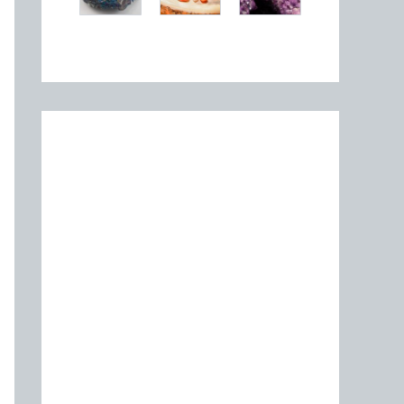
Articles récents
Pourquoi choisir un lit en métal
pour sa chambre ?
Habitudes favorisant le sommeil
chez les sportifs pour une
performance optimale
Ou acheter des cheques cadeaux
Amazon : Comparatif des sites de
micro-jobs remuneres