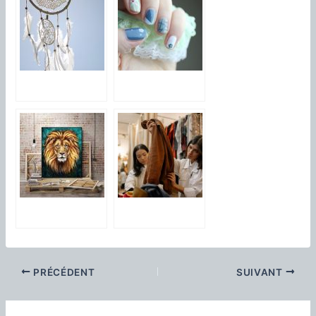
Les attrapes
Des modeles
reves: une
d’ongles faciles a
tendance dans la
realiser a la
decoration!
maison
Quels sont les
Comment choisir
tableaux lions les
des vetements
plus mis en
d’occasion pour
vogue
enfant ?
PRÉCÉDENT
SUIVANT