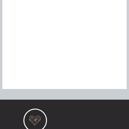
Articles récents
Pourquoi choisir un lit en métal pour sa chambre ?
Habitudes favorisant le sommeil chez les sportifs pour une
performance optimale
Ou acheter des cheques cadeaux Amazon : Comparatif
des sites de micro-jobs remuneres
Dormir paisiblement avec une solution de sommeil
intelligent
Guide complet : comment choisir sa rôtissoire verticale
pour des kebabs maison parfaits