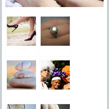
Bien
Trouver la bague
accessoiriser ses
idéale adaptée à
tenues selon les
votre
occasions
morphologie
Pourquoi le bijou
L’extension des
reste une bonne
cils, selon un
idee de cadeau ?
professionnel