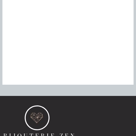
Pourquoi choisir un lit en métal pour sa chambre ?
Habitudes favorisant le sommeil chez les sportifs pour une
performance optimale
Ou acheter des cheques cadeaux Amazon : Comparatif
des sites de micro-jobs remuneres
Dormir paisiblement avec une solution de sommeil
intelligent
Guide complet : comment choisir sa rôtissoire verticale
pour des kebabs maison parfaits