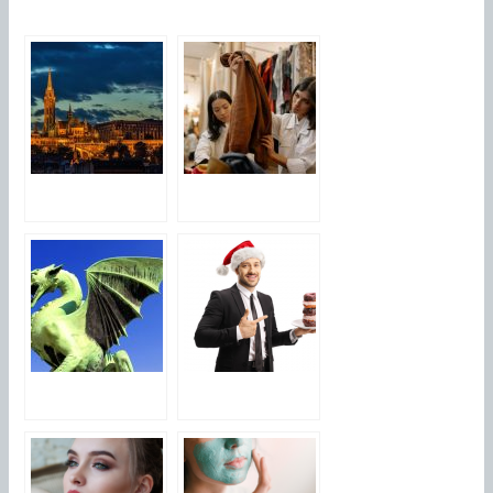
Les destinations
Comment choisir
idéales pour le
des vetements
bien-être et la
d’occasion pour
détente
enfant ?
Ce que vous
Acheter du
devez savoir sur
chocolat de Noel
Le Dragon et le
d’entreprise :
Yin Yang
pourquoi le faire
en ligne ?