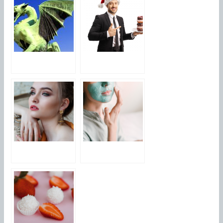
Ce que vous
Acheter du
devez savoir sur
chocolat de Noel
Le Dragon et le
d’entreprise :
Yin Yang
pourquoi le faire
en ligne ?
L’art de l’equilibre
Plongez dans
: Trouver une vie
l’univers des
harmonieuse et
blogs lifestyle :
epanouissante
une nouvelle
facon d’apprecier
l’art de vivre