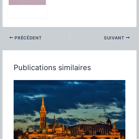
Comment
trouver
facilement vos
raffaello en ligne
et profiter des
PRÉCÉDENT
SUIVANT
promotions
Publications similaires