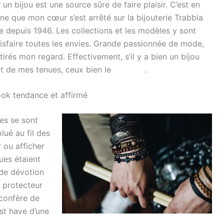
n bijou est une source sûre de faire plaisir.
C’est en
ne que mon cœur s’est arrêté sur la bijouterie
Trabbia
re depuis 1946.
Les collections et les modèles y sont
sfaire toutes les envies.
Grande passionnée de mode,
ttirés mon regard.
Effectivement, s’il y a bien un bijou
t de mes tenues, ceux bien le
bracelet
.
look tendance et affirmé
es se sont
lué au fil des
 ou afficher
ues étaient
 de dévotion
n protecteur
confère de
st have d’une