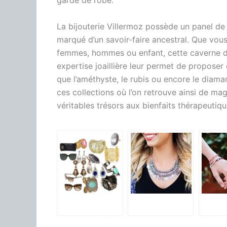
garde de robe.
La bijouterie
Villermoz
possède un panel de b
marqué d’un savoir-faire ancestral.
Que vous
femmes, hommes ou enfant, cette caverne d’A
expertise joaillière leur permet de proposer 
que l’améthyste, le rubis ou encore le diama
ces collections où l’on retrouve ainsi de ma
véritables trésors aux bienfaits thérapeutiqu
Les bijoux
Pourquoi
Un bij
tendances pour
choisir un
n’est 
ce printemps
collier pour
pour fa