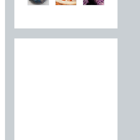
Articles récents
Pourquoi choisir un lit en métal
pour sa chambre ?
Habitudes favorisant le sommeil
chez les sportifs pour une
performance optimale
Ou acheter des cheques cadeaux
Amazon : Comparatif des sites de
micro-jobs remuneres