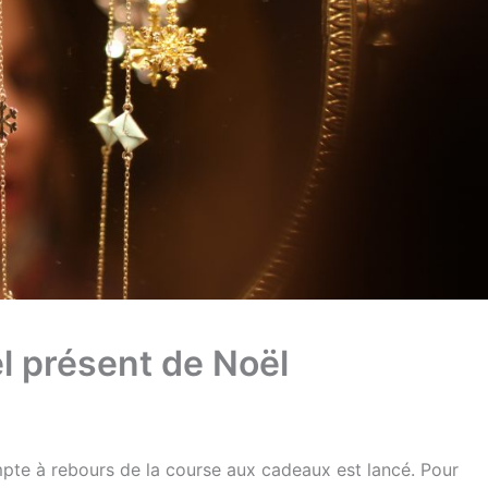
el présent de Noël
mpte à rebours de la course aux cadeaux est lancé.
Pour